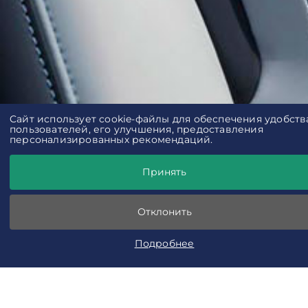
Cайт использует cookie-файлы для обеспечения удобств
×
пользователей, его улучшения, предоставления
персонализированных рекомендаций.
Принять
Отклонить
Подробнее
Прайс-лист
Позвонить
Оставить заяв
Кредит от 0,9%