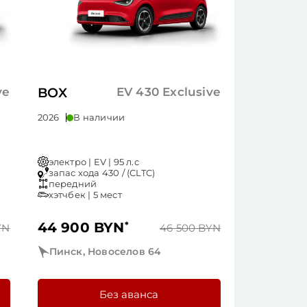
ve
BOX
EV 430 Exclusive
2026
В наличии
электро | EV | 95 л.с
запас хода 430 / (CLTC)
передний
хэтчбек | 5 мест
44 900 BYN
*
YN
46 500 BYN
Пинск, Новоселов 64
Без аванса