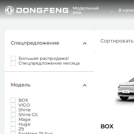
Модельный
В нал
ряд
Сортировать 
Спецпредложение
Большая распродажа!
Спецпредложение месяца
Модель
BOX
VIGO
Shine
Shine GS
Mage
Huge
BOX
Z9
Forthing T5 Evo