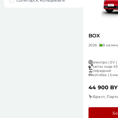
Солигорск, Кольцевая 6
BOX
2026
В налич
электро | EV | 
запас хода 430
передний
хэтчбек | 5 ме
44 900 B
Брест, Парт
Бе