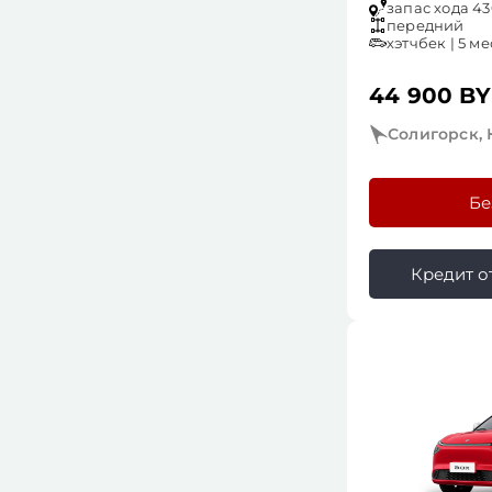
запас хода 430
передний
хэтчбек | 5 ме
44 900 B
Солигорск, 
Бе
Кредит от 