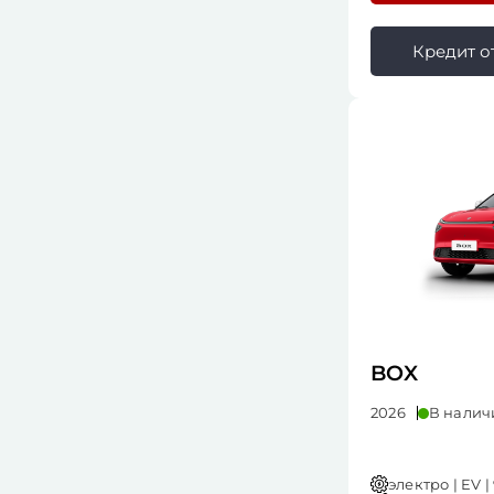
Кредит от 
BOX
2026
В налич
электро | EV | 