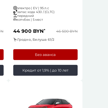
электро | EV | 95 л.с
запас хода 430 / (CLTC)
передний
хэтчбек | 5 мест
44 900 BYN
*
YN
46 500 BYN
Гродно, Белуша 61/2
Без аванса
Кредит от 1,9% | до 10 лет