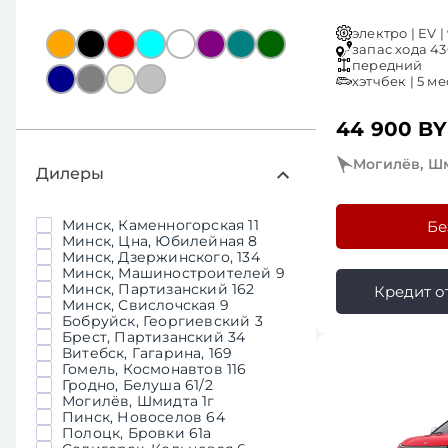
электро | EV | 
запас хода 430
передний
хэтчбек | 5 ме
44 900 B
Могилёв, Шм
Дилеры
Минск, Каменногорская 11
Бе
Минск, Цна, Юбилейная 8
Минск, Дзержинского, 134
Минск, Машиностроителей 9
Минск, Партизанский 162
Кредит от 
Минск, Свислочская 9
Бобруйск, Георгиевский 3
Брест, Партизанский 34
Витебск, Гагарина, 169
Гомель, Космонавтов 116
Гродно, Белуша 61/2
Могилёв, Шмидта 1г
Пинск, Новоселов 64
Полоцк, Бровки 61a