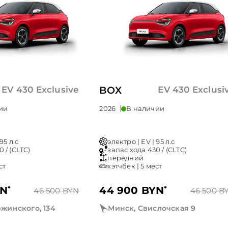
EV 430 Exclusive
BOX
EV 430 Exclusi
ии
2026
В наличии
95 л.с
электро | EV | 95 л.с
 / (CLTC)
запас хода 430 / (CLTC)
передний
ст
хэтчбек | 5 мест
YN
*
44 900 BYN
*
46 500 BYN
46 500 B
жинского, 134
Минск, Свислочская 9