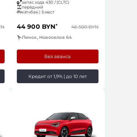
запас хода 430 / (CLTC)
передний
хэтчбек | 5 мест
44 900 BYN
*
YN
46 500 BYN
Пинск, Новоселов 64
Без аванса
Кредит от 1,9% | до 10 лет