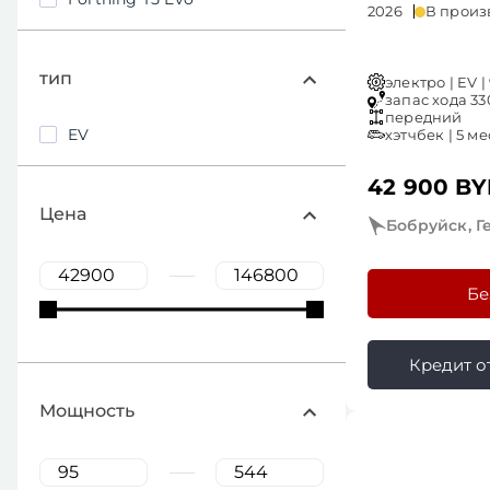
2026
В произ
тип
электро | EV | 
запас хода 330
передний
EV
хэтчбек | 5 ме
42 900 B
Цена
Бобруйск, Г
Бе
Кредит от 
Мощность