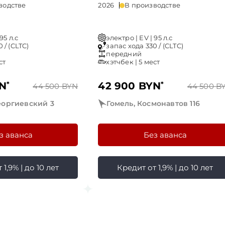
водстве
2026
В производстве
95 л.с
электро | EV | 95 л.с
 / (CLTC)
запас хода 330 / (CLTC)
передний
ст
хэтчбек | 5 мест
YN
*
42 900 BYN
*
44 500 BYN
44 500 B
еоргиевский 3
Гомель, Космонавтов 116
з аванса
Без аванса
1,9% | до 10 лет
Кредит от 1,9% | до 10 лет