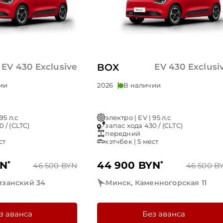
EV 430 Exclusive
BOX
EV 430 Exclusi
ии
2026
В наличии
95 л.с
электро | EV | 95 л.с
 / (CLTC)
запас хода 430 / (CLTC)
передний
ст
хэтчбек | 5 мест
YN
*
44 900 BYN
*
46 500 BYN
46 500 B
изанский 34
Минск, Каменногорская 11
з аванса
Без аванса