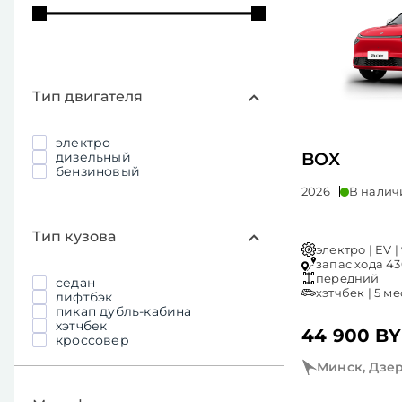
Тип двигателя
электро
дизельный
BOX
бензиновый
2026
В налич
Тип кузова
электро | EV | 
запас хода 430
передний
седан
хэтчбек | 5 ме
лифтбэк
пикап дубль-кабина
хэтчбек
44 900 B
кроссовер
Минск, Дзер