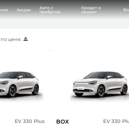
Авто с
Кредит и
ичии
Акции
Вл
пробегом
лизинг
по цене:
EV 330 Plus
BOX
EV 330 Pl