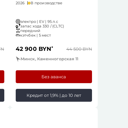
2026
В производстве
электро | EV | 95 л.с
запас хода 330 / (CLTC)
передний
хэтчбек | 5 мест
42 900 BYN
*
YN
44 500 BYN
Минск, Каменногорская 11
Без аванса
Кредит от 1,9% | до 10 лет