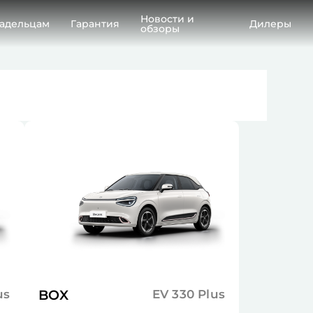
Новости и
адельцам
Гарантия
Дилеры
обзоры
us
BOX
EV 330 Plus