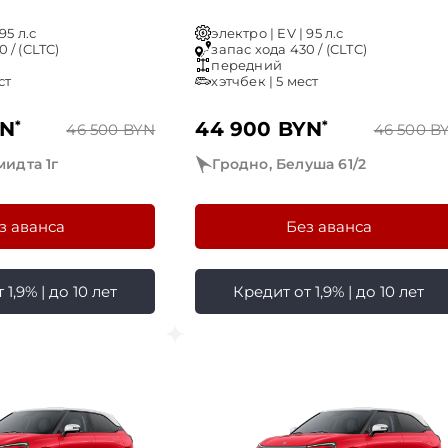
95 л.с
электро | EV | 95 л.с
 / (CLTC)
запас хода 430 / (CLTC)
передний
ст
хэтчбек | 5 мест
YN
*
44 900 BYN
*
46 500 BYN
46 500 B
идта 1г
Гродно, Белуша 61/2
з аванса
Без аванса
1,9% | до 10 лет
Кредит от 1,9% | до 10 лет