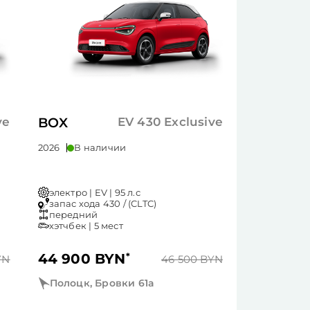
ve
BOX
EV 430 Exclusive
2026
В наличии
электро | EV | 95 л.с
запас хода 430 / (CLTC)
передний
хэтчбек | 5 мест
44 900 BYN
*
YN
46 500 BYN
Полоцк, Бровки 61a