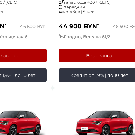
 / (CLTC)
запас хода 430 / (CLTC)
передний
ст
хэтчбек | 5 мест
YN
*
44 900 BYN
*
46 500 BYN
46 500 B
Кольцевая 6
Гродно, Белуша 61/2
з аванса
Без аванса
1,9% | до 10 лет
Кредит от 1,9% | до 10 лет