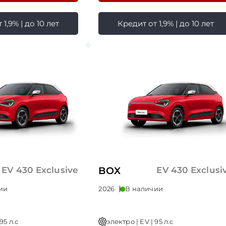
1,9% | до 10 лет
Кредит от 1,9% | до 10 лет
EV 430 Exclusive
BOX
EV 430 Exclusi
ии
2026
В наличии
95 л.с
электро | EV | 95 л.с