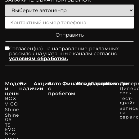
Согласен(на) на направление рекламных
рассылок на указанные каналы согласно
условиям обработки.
Модели
В
Акции
Авто
Финансирование
Владельцам
Гарантия
Новости
Дилер
и
наличии
с
Дилерс
сеть
цены
пробегом
BOX
Тест-
драйв
VIGO
Запись
Shine
на
Shine
сервис
GS
T5
EVO
New