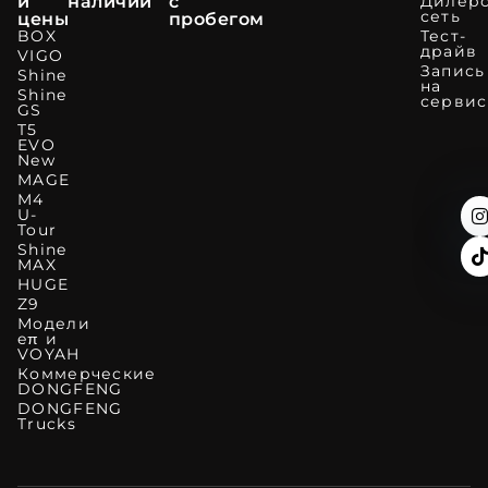
и
наличии
с
Дилерс
сеть
цены
пробегом
BOX
Тест-
драйв
VIGO
Запись
Shine
на
Shine
сервис
GS
T5
EVO
New
MAGE
M4
U-
Tour
Shine
MAX
HUGE
Z9
Модели
eπ и
VOYAH
Коммерческие
DONGFENG
DONGFENG
Trucks