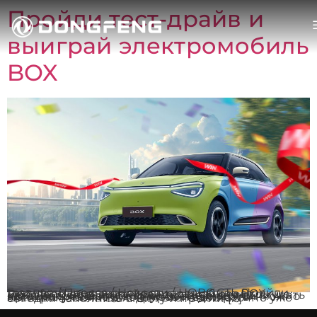
Пройди тест-драйв и
выиграй электромобиль
BOX
Главная / Пресса / Новости / НОВОСТЬ Пройди тест-драйв и выиграй электромобиль BOX Dongfeng объявил о грандиозном розыгрыше: каждый месяц в качестве приза будет выступать один новый автомобиль. Уже сейчас в 12 автоцентрах Dongfeng по всей Беларуси можно принять участие в конкурсе и выиграть электромобиль BOX. Для этого достаточно уже сегодня заполнить анкету и пройти […]